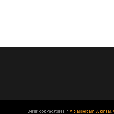
Bekijk ook vacatures in
Alblasserdam
,
Alkmaar
,