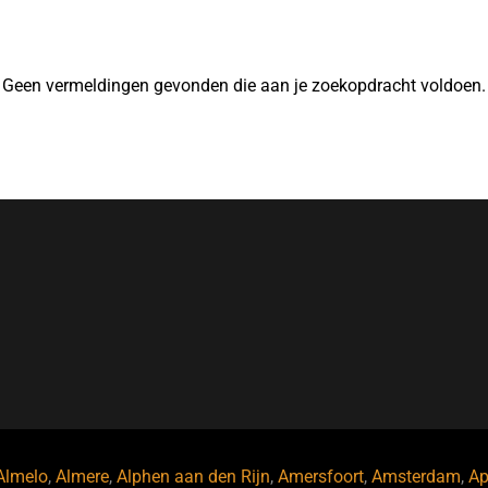
Geen vermeldingen gevonden die aan je zoekopdracht voldoen.
Almelo
,
Almere
,
Alphen aan den Rijn
,
Amersfoort
,
Amsterdam
,
Ap