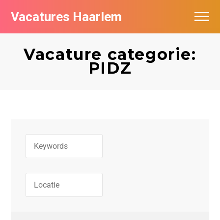
Vacatures Haarlem
Vacatures per bedrijf in Haarlem
Vacature categorie:
De populairste vacatures in Haarlem
PIDZ