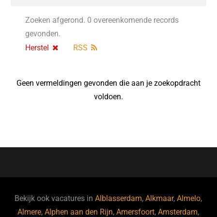
Zoeken afgerond. 0 overeenkomende records
gevonden.
Herstel
RSS
Geen vermeldingen gevonden die aan je zoekopdracht
voldoen.
Bekijk ook vacatures in
Alblasserdam
,
Alkmaar
,
Almelo
,
Almere
,
Alphen aan den Rijn
,
Amersfoort
,
Amsterdam
,