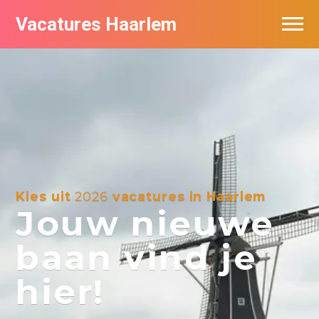
Vacatures Haarlem
Vacatures per bedrijf in Haarlem
De populairste vacatures in Haarlem
Kies uit
2026
vacatures in Haarlem
Jouw nieuwe
baan vind je
hier!