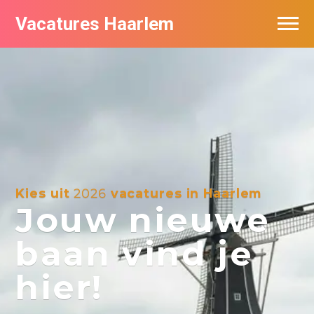
Vacatures Haarlem
Vacatures per bedrijf in Haarlem
De populairste vacatures in Haarlem
Kies uit
2026
vacatures in Haarlem
Jouw nieuwe
baan vind je
hier!