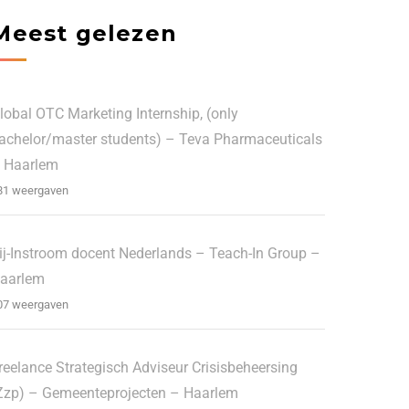
Meest gelezen
lobal OTC Marketing Internship, (only
achelor/master students) – Teva Pharmaceuticals
 Haarlem
81 weergaven
ij-Instroom docent Nederlands – Teach-In Group –
aarlem
07 weergaven
reelance Strategisch Adviseur Crisisbeheersing
Zzp) – Gemeenteprojecten – Haarlem