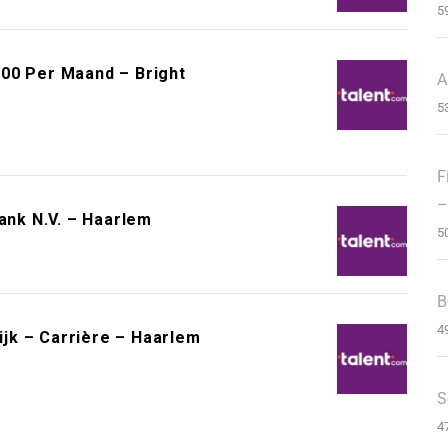
5
00 Per Maand – Bright
A
5
F
–
ank N.V. – Haarlem
5
B
4
jk – Carrière – Haarlem
S
4