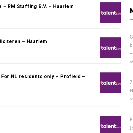
 – RM Staffing B.V. – Haarlem
G
liciteren – Haarlem
b
–
6
For NL residents only – Profield –
Z
H
6
F
(