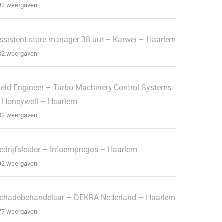
92 weergaven
ssistent store manager 38 uur – Karwei – Haarlem
32 weergaven
ield Engineer – Turbo Machinery Control Systems
 Honeywell – Haarlem
02 weergaven
edrijfsleider – Infoempregos – Haarlem
92 weergaven
chadebehandelaar – DEKRA Nederland – Haarlem
77 weergaven