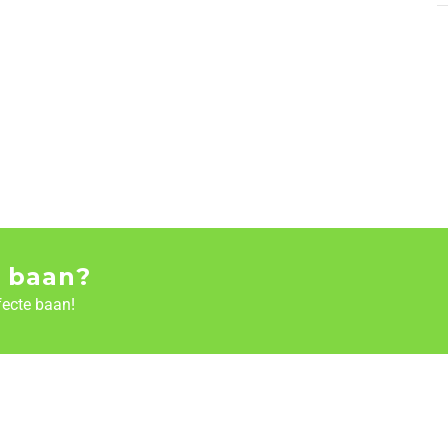
 baan?
fecte baan!