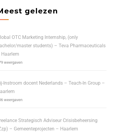
Meest gelezen
lobal OTC Marketing Internship, (only
achelor/master students) – Teva Pharmaceuticals
 Haarlem
79 weergaven
ij-Instroom docent Nederlands – Teach-In Group –
aarlem
06 weergaven
reelance Strategisch Adviseur Crisisbeheersing
Zzp) – Gemeenteprojecten – Haarlem