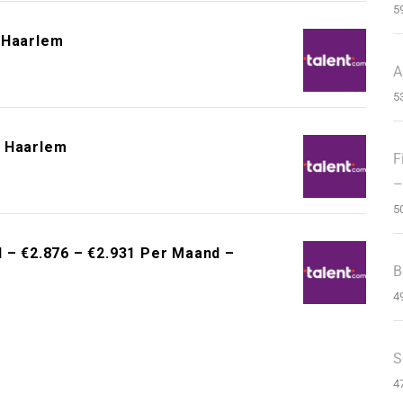
5
 Haarlem
A
5
– Haarlem
F
–
5
d – €2.876 – €2.931 Per Maand –
B
4
S
4