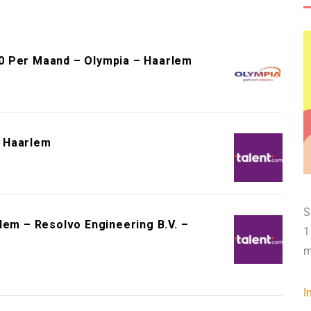
0 Per Maand – Olympia – Haarlem
– Haarlem
S
lem – Resolvo Engineering B.V. –
1
m
I