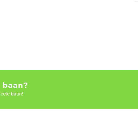
 baan?
fecte baan!