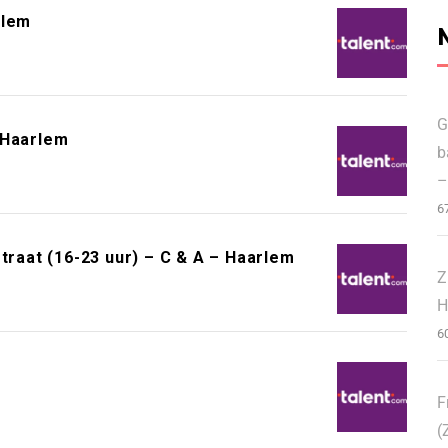
rlem
G
 Haarlem
b
–
6
aat (16-23 uur) – C & A – Haarlem
Z
H
6
F
(