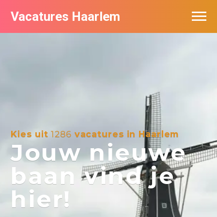
Vacatures Haarlem
Vacatures per bedrijf in Haarlem
De populairste vacatures in Haarlem
Kies uit
1286
vacatures in Haarlem
Jouw nieuwe
baan vind je
hier!