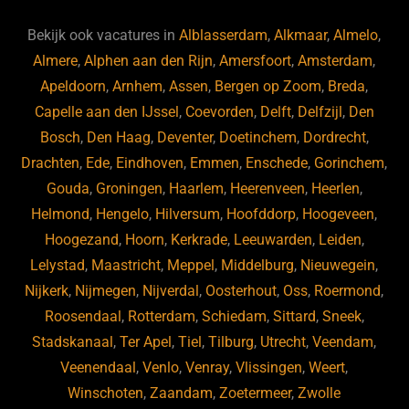
o
n
p
Bekijk ook vacatures in
Alblasserdam
,
Alkmaar
,
Almelo
,
k
Almere
,
Alphen aan den Rijn
,
Amersfoort
,
Amsterdam
,
Apeldoorn
,
Arnhem
,
Assen
,
Bergen op Zoom
,
Breda
,
Capelle aan den IJssel
,
Coevorden
,
Delft
,
Delfzijl
,
Den
Bosch
,
Den Haag
,
Deventer
,
Doetinchem
,
Dordrecht
,
Drachten
,
Ede
,
Eindhoven
,
Emmen
,
Enschede
,
Gorinchem
,
Gouda
,
Groningen
,
Haarlem
,
Heerenveen
,
Heerlen
,
Helmond
,
Hengelo
,
Hilversum
,
Hoofddorp
,
Hoogeveen
,
Hoogezand
,
Hoorn
,
Kerkrade
,
Leeuwarden
,
Leiden
,
Lelystad
,
Maastricht
,
Meppel
,
Middelburg
,
Nieuwegein
,
Nijkerk
,
Nijmegen
,
Nijverdal
,
Oosterhout
,
Oss
,
Roermond
,
Roosendaal
,
Rotterdam
,
Schiedam
,
Sittard
,
Sneek
,
Stadskanaal
,
Ter Apel
,
Tiel
,
Tilburg
,
Utrecht
,
Veendam
,
Veenendaal
,
Venlo
,
Venray
,
Vlissingen
,
Weert
,
Winschoten
,
Zaandam
,
Zoetermeer
,
Zwolle