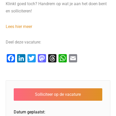
Klinkt goed toch? Handrem op wat je aan het doen bent
en solliciteren!
Lees hier meer
Deel deze vacature:
F
Li
T
M
T
W
E
a
n
wi
a
hr
h
m
c
k
tt
st
e
at
ai
e
e
er
o
a
s
l
b
dI
d
d
A
o
n
o
s
p
o
n
p
Datum geplaatst: