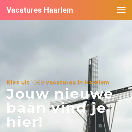
Vacatures Haarlem
Vacatures per bedrijf in Haarlem
De populairste vacatures in Haarlem
Kies uit
1069
vacatures in Haarlem
Jouw nieuwe
baan vind je
hier!