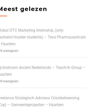
Meest gelezen
lobal OTC Marketing Internship, (only
achelor/master students) – Teva Pharmaceuticals
 Haarlem
78 weergaven
ij-Instroom docent Nederlands – Teach-In Group –
aarlem
05 weergaven
reelance Strategisch Adviseur Crisisbeheersing
Zzp) – Gemeenteprojecten – Haarlem