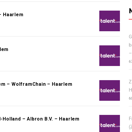
 – Haarlem
G
b
rlem
–
6
Z
lem – WolframChain – Haarlem
H
6
F
Holland – Albron B.V. – Haarlem
(