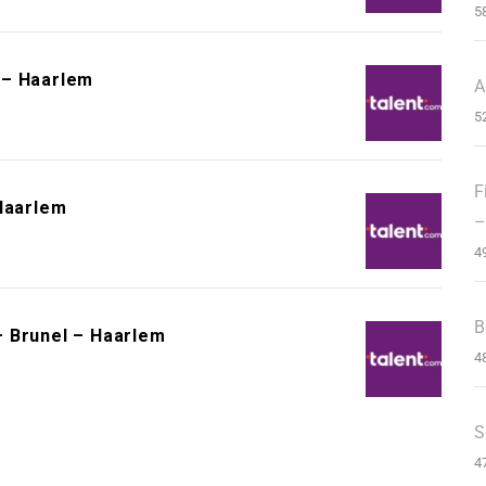
5
 – Haarlem
A
5
F
 Haarlem
–
4
B
– Brunel – Haarlem
4
S
4