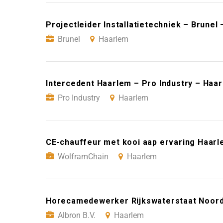
Projectleider Installatietechniek – Brunel
Brunel
Haarlem
Intercedent Haarlem – Pro Industry – Haa
Pro Industry
Haarlem
CE-chauffeur met kooi aap ervaring Haar
WolframChain
Haarlem
Horecamedewerker Rijkswaterstaat Noord-
Albron B.V.
Haarlem