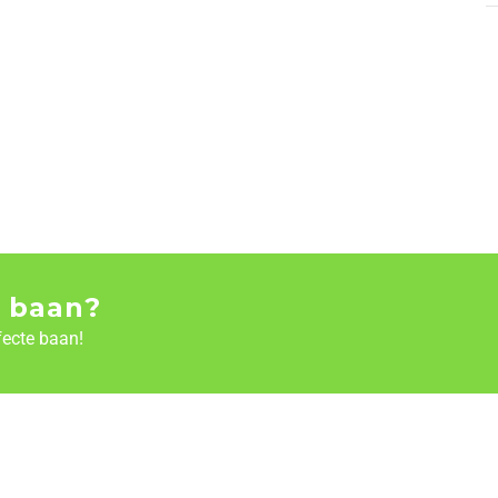
 baan?
fecte baan!