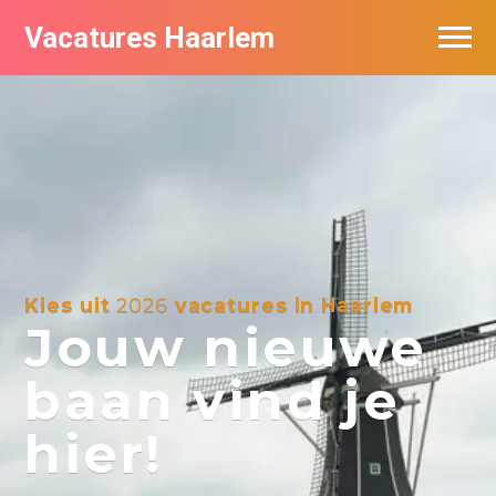
Vacatures Haarlem
Vacatures per bedrijf in Haarlem
De populairste vacatures in Haarlem
Kies uit
2026
vacatures in Haarlem
Jouw nieuwe
baan vind je
hier!