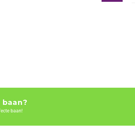
 baan?
fecte baan!