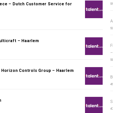
ece – Dutch Customer Service for
5
A
5
ulticraft – Haarlem
F
–
5
 Horizon Controls Group – Haarlem
B
4
m
S
4