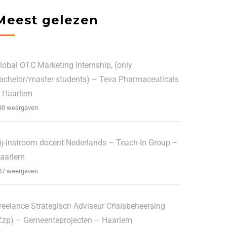
Meest gelezen
lobal OTC Marketing Internship, (only
achelor/master students) – Teva Pharmaceuticals
 Haarlem
80 weergaven
ij-Instroom docent Nederlands – Teach-In Group –
aarlem
07 weergaven
reelance Strategisch Adviseur Crisisbeheersing
Zzp) – Gemeenteprojecten – Haarlem