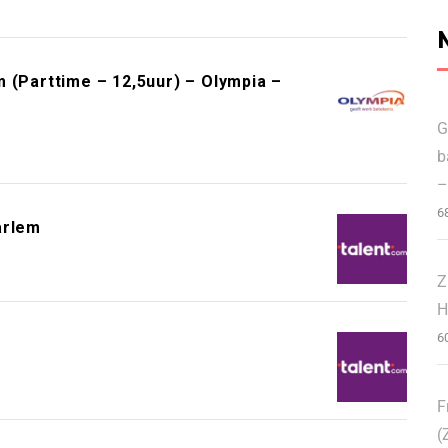
Parttime – 12,5uur) – Olympia –
G
b
–
6
arlem
Z
H
6
m
F
(