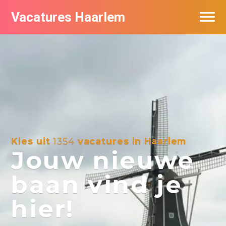
Vacatures Haarlem
Vacatures per bedrijf in Haarlem
De populairste vacatures in Haarlem
Kies uit
1354
vacatures in Haarlem
Jouw nieuwe
baan vind je
hier!