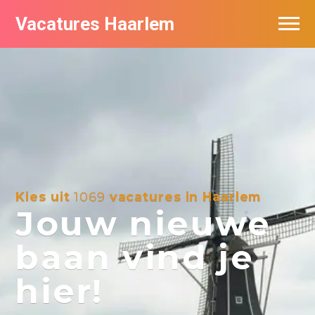
Vacatures Haarlem
Vacatures per bedrijf in Haarlem
De populairste vacatures in Haarlem
Kies uit
1069
vacatures in Haarlem
Jouw nieuwe
baan vind je
hier!