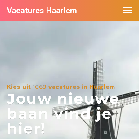
Vacatures Haarlem
Vacatures per bedrijf in Haarlem
De populairste vacatures in Haarlem
Kies uit
1069
vacatures in Haarlem
Jouw nieuwe
baan vind je
hier!