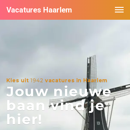
Vacatures Haarlem
Vacatures per bedrijf in Haarlem
De populairste vacatures in Haarlem
Kies uit
1942
vacatures in Haarlem
Jouw nieuwe
baan vind je
hier!