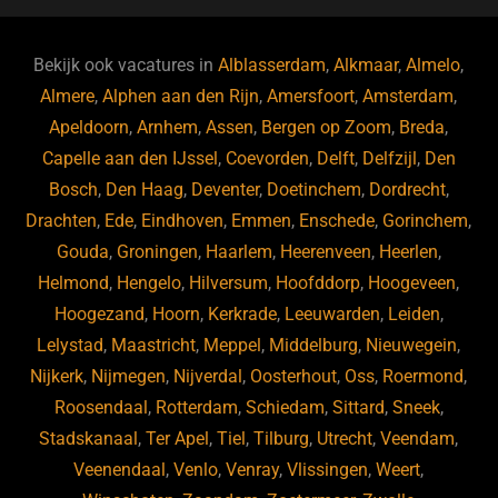
o
n
o
s
p
o
n
p
Bekijk ook vacatures in
Alblasserdam
,
Alkmaar
,
Almelo
,
k
Almere
,
Alphen aan den Rijn
,
Amersfoort
,
Amsterdam
,
Apeldoorn
,
Arnhem
,
Assen
,
Bergen op Zoom
,
Breda
,
Capelle aan den IJssel
,
Coevorden
,
Delft
,
Delfzijl
,
Den
Bosch
,
Den Haag
,
Deventer
,
Doetinchem
,
Dordrecht
,
Drachten
,
Ede
,
Eindhoven
,
Emmen
,
Enschede
,
Gorinchem
,
Gouda
,
Groningen
,
Haarlem
,
Heerenveen
,
Heerlen
,
Helmond
,
Hengelo
,
Hilversum
,
Hoofddorp
,
Hoogeveen
,
Hoogezand
,
Hoorn
,
Kerkrade
,
Leeuwarden
,
Leiden
,
Lelystad
,
Maastricht
,
Meppel
,
Middelburg
,
Nieuwegein
,
Nijkerk
,
Nijmegen
,
Nijverdal
,
Oosterhout
,
Oss
,
Roermond
,
Roosendaal
,
Rotterdam
,
Schiedam
,
Sittard
,
Sneek
,
Stadskanaal
,
Ter Apel
,
Tiel
,
Tilburg
,
Utrecht
,
Veendam
,
Veenendaal
,
Venlo
,
Venray
,
Vlissingen
,
Weert
,