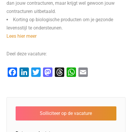
dan jouw contracturen, maar krijgt wel gewoon jouw
contracturen uitbetaald.
Korting op biologische producten om je gezonde
levensstijl te ondersteunen.
Lees hier meer
Deel deze vacature:
F
Li
T
M
T
W
E
a
n
wi
a
hr
h
m
c
k
tt
st
e
at
ai
e
e
er
o
a
s
l
b
dI
d
d
A
o
n
o
s
p
o
n
p