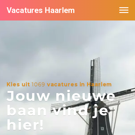
Vacatures Haarlem
Vacatures per bedrijf in Haarlem
De populairste vacatures in Haarlem
Kies uit
1069
vacatures in Haarlem
Jouw nieuwe
baan vind je
hier!