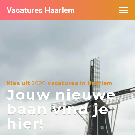
Vacatures Haarlem
Vacatures per bedrijf in Haarlem
De populairste vacatures in Haarlem
Kies uit
2026
vacatures in Haarlem
Jouw nieuwe
baan vind je
hier!