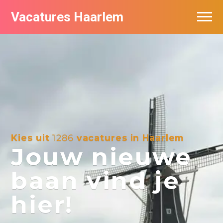
Vacatures Haarlem
Vacatures per bedrijf in Haarlem
De populairste vacatures in Haarlem
Kies uit
1286
vacatures in Haarlem
Jouw nieuwe
baan vind je
hier!