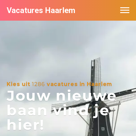
Vacatures Haarlem
Vacatures per bedrijf in Haarlem
De populairste vacatures in Haarlem
Kies uit
1286
vacatures in Haarlem
Jouw nieuwe
baan vind je
hier!