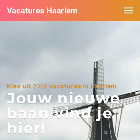
Vacatures Haarlem
Vacatures per bedrijf in Haarlem
De populairste vacatures in Haarlem
Kies uit
2026
vacatures in Haarlem
Jouw nieuwe
baan vind je
hier!