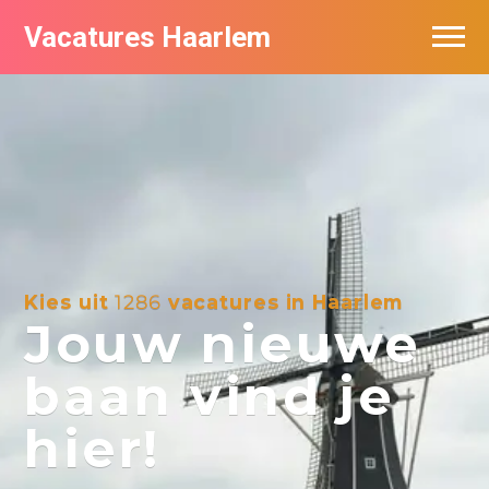
Vacatures Haarlem
Vacatures per bedrijf in Haarlem
De populairste vacatures in Haarlem
Kies uit
1286
vacatures in Haarlem
Jouw nieuwe
baan vind je
hier!