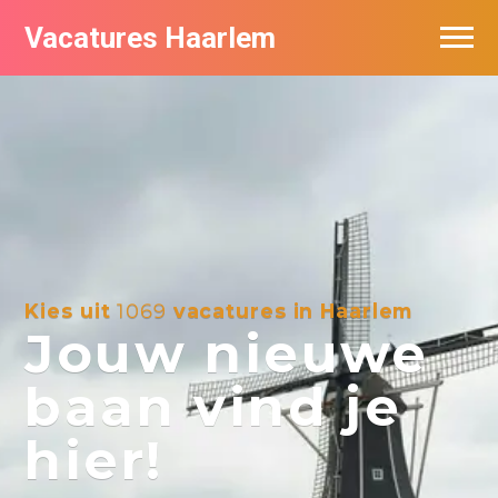
Vacatures Haarlem
Vacatures per bedrijf in Haarlem
De populairste vacatures in Haarlem
Kies uit
1069
vacatures in Haarlem
Jouw nieuwe
baan vind je
hier!