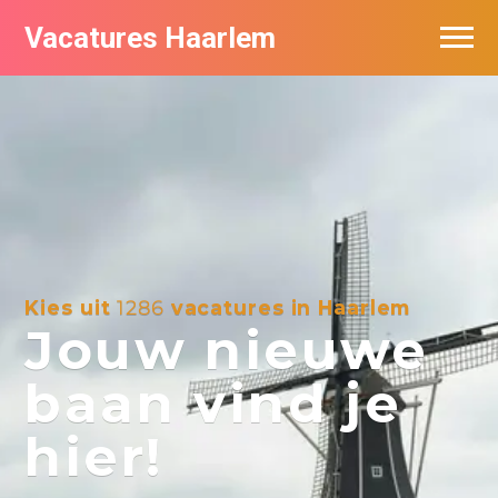
Vacatures Haarlem
Vacatures per bedrijf in Haarlem
De populairste vacatures in Haarlem
Kies uit
1286
vacatures in Haarlem
Jouw nieuwe
baan vind je
hier!