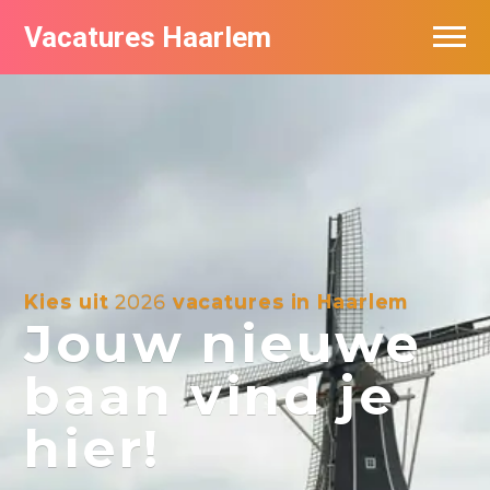
Vacatures Haarlem
Vacatures per bedrijf in Haarlem
De populairste vacatures in Haarlem
Kies uit
2026
vacatures in Haarlem
Jouw nieuwe
baan vind je
hier!