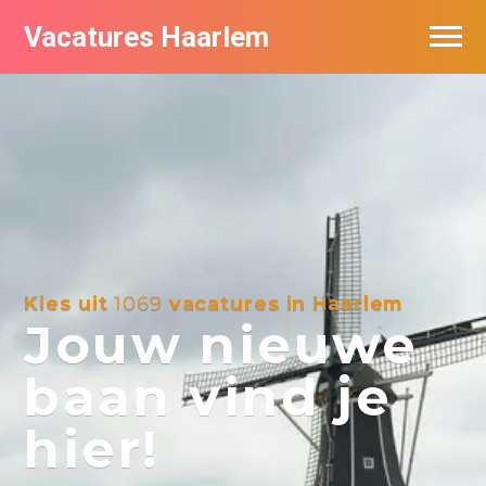
Vacatures Haarlem
Vacatures per bedrijf in Haarlem
De populairste vacatures in Haarlem
Kies uit
1069
vacatures in Haarlem
Jouw nieuwe
baan vind je
hier!