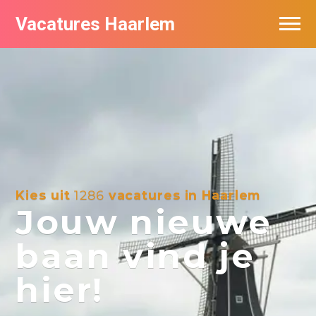
Vacatures Haarlem
Vacatures per bedrijf in Haarlem
De populairste vacatures in Haarlem
Kies uit
1286
vacatures in Haarlem
Jouw nieuwe
baan vind je
hier!