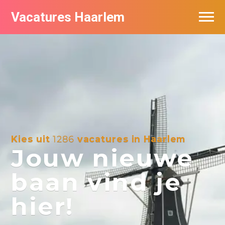
Vacatures Haarlem
Vacatures per bedrijf in Haarlem
De populairste vacatures in Haarlem
Kies uit
1286
vacatures in Haarlem
Jouw nieuwe
baan vind je
hier!