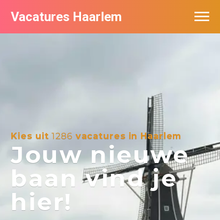
Vacatures Haarlem
Vacatures per bedrijf in Haarlem
De populairste vacatures in Haarlem
Kies uit
1286
vacatures in Haarlem
Jouw nieuwe
baan vind je
hier!