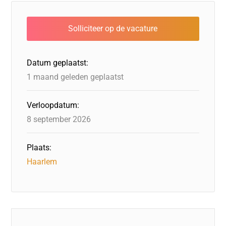
e
e
er
o
a
s
l
b
dI
d
d
A
o
n
o
s
p
o
n
p
Datum geplaatst:
k
1 maand geleden geplaatst
Verloopdatum:
8 september 2026
Plaats:
Haarlem