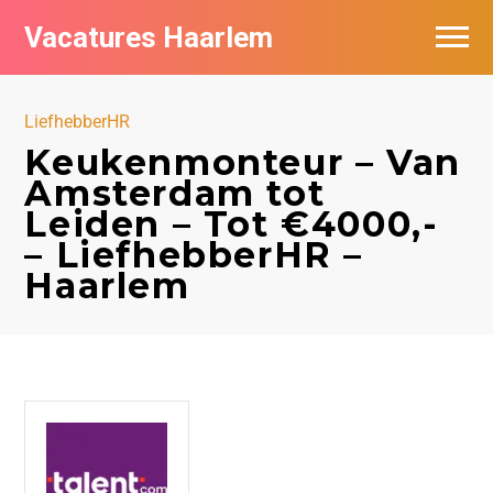
Vacatures Haarlem
Vacatures per bedrijf in Haarlem
LiefhebberHR
De populairste vacatures in Haarlem
Keukenmonteur – Van
Amsterdam tot
Leiden – Tot €4000,-
– LiefhebberHR –
Haarlem