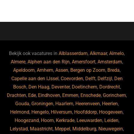
a
n
wi
a
hr
h
m
c
k
tt
st
e
at
ai
e
e
er
o
a
s
l
b
dI
d
d
A
o
n
o
s
p
o
n
p
Bekijk ook vacatures in
Alblasserdam
,
Alkmaar
,
Almelo
,
k
Almere
,
Alphen aan den Rijn
,
Amersfoort
,
Amsterdam
,
Apeldoorn
,
Arnhem
,
Assen
,
Bergen op Zoom
,
Breda
,
Capelle aan den IJssel
,
Coevorden
,
Delft
,
Delfzijl
,
Den
Bosch
,
Den Haag
,
Deventer
,
Doetinchem
,
Dordrecht
,
Drachten
,
Ede
,
Eindhoven
,
Emmen
,
Enschede
,
Gorinchem
,
Gouda
,
Groningen
,
Haarlem
,
Heerenveen
,
Heerlen
,
Helmond
,
Hengelo
,
Hilversum
,
Hoofddorp
,
Hoogeveen
,
Hoogezand
,
Hoorn
,
Kerkrade
,
Leeuwarden
,
Leiden
,
Lelystad
,
Maastricht
,
Meppel
,
Middelburg
,
Nieuwegein
,