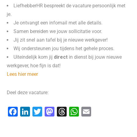
LiefhebberHR bespreekt de vacature persoonlijk met
je.
Je ontvangt een infomail met alle details.
Samen bereiden we jouw sollicitatie voor.
Jij zit snel aan tafel bij je nieuwe werkgever!
Wij ondersteunen jou tijdens het gehele proces.
Uiteindelijk kom jij
direct
in dienst bij jouw nieuwe
werkgever, hoe fijn is dat!
Lees hier meer
Deel deze vacature:
F
Li
T
M
T
W
E
a
n
wi
a
hr
h
m
c
k
tt
st
e
at
ai