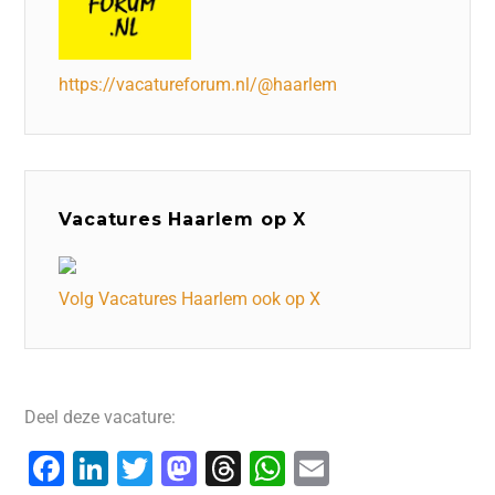
https://vacatureforum.nl/@haarlem
Vacatures Haarlem op X
Volg Vacatures Haarlem ook op X
Deel deze vacature:
F
Li
T
M
T
W
E