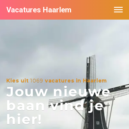
Vacatures Haarlem
Vacatures per bedrijf in Haarlem
De populairste vacatures in Haarlem
Kies uit
1069
vacatures in Haarlem
Jouw nieuwe
baan vind je
hier!