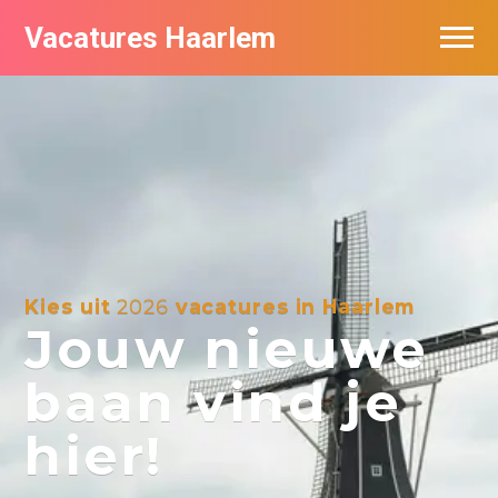
Vacatures Haarlem
Vacatures per bedrijf in Haarlem
De populairste vacatures in Haarlem
Kies uit
2026
vacatures in Haarlem
Jouw nieuwe
baan vind je
hier!