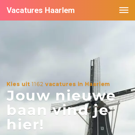
Vacatures Haarlem
Vacatures per bedrijf in Haarlem
De populairste vacatures in Haarlem
Kies uit
1162
vacatures in Haarlem
Jouw nieuwe
baan vind je
hier!