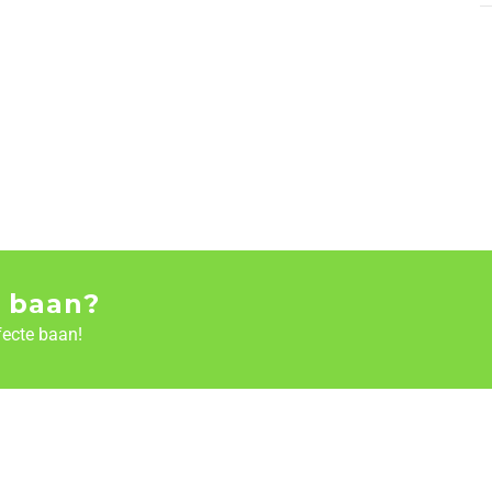
 baan?
fecte baan!