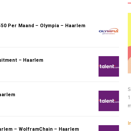
550 Per Maand – Olympia – Haarlem
uitment – Haarlem
S
aarlem
1
m
I
arlem – WolframChain – Haarlem