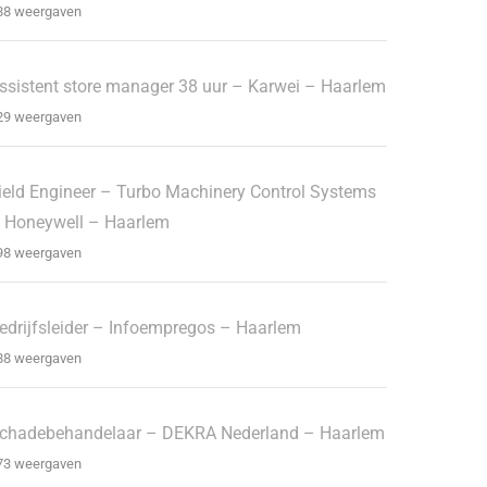
88 weergaven
ssistent store manager 38 uur – Karwei – Haarlem
29 weergaven
ield Engineer – Turbo Machinery Control Systems
 Honeywell – Haarlem
98 weergaven
edrijfsleider – Infoempregos – Haarlem
88 weergaven
chadebehandelaar – DEKRA Nederland – Haarlem
73 weergaven