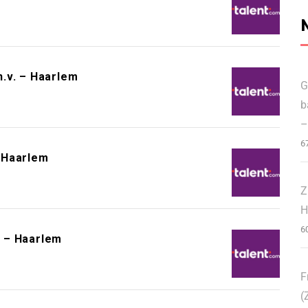
.v. – Haarlem
G
b
–
6
 Haarlem
Z
H
6
 – Haarlem
F
(