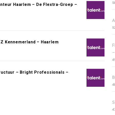
5
nteur Haarlem – De Flextra-Groep –
A
5
GZ Kennemerland – Haarlem
F
–
4
ctuur – Bright Professionals –
B
4
S
4