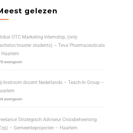
Meest gelezen
lobal OTC Marketing Internship, (only
achelor/master students) – Teva Pharmaceuticals
 Haarlem
78 weergaven
ij-Instroom docent Nederlands – Teach-In Group –
aarlem
04 weergaven
reelance Strategisch Adviseur Crisisbeheersing
Zzp) – Gemeenteprojecten – Haarlem