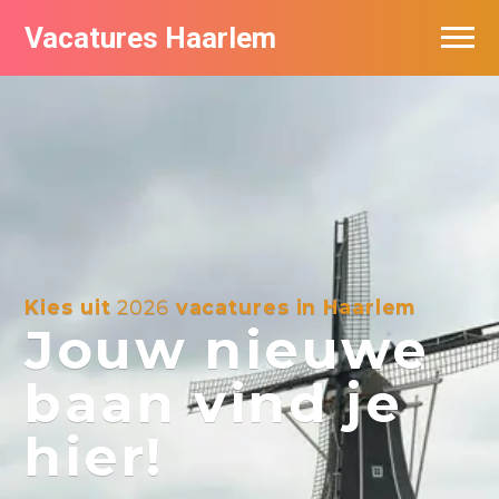
Vacatures Haarlem
Vacatures per bedrijf in Haarlem
De populairste vacatures in Haarlem
Kies uit
2026
vacatures in Haarlem
Jouw nieuwe
baan vind je
hier!