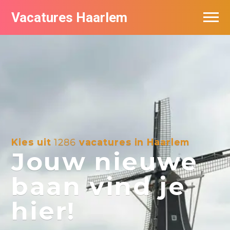
Vacatures Haarlem
Vacatures per bedrijf in Haarlem
De populairste vacatures in Haarlem
Kies uit
1286
vacatures in Haarlem
Jouw nieuwe
baan vind je
hier!