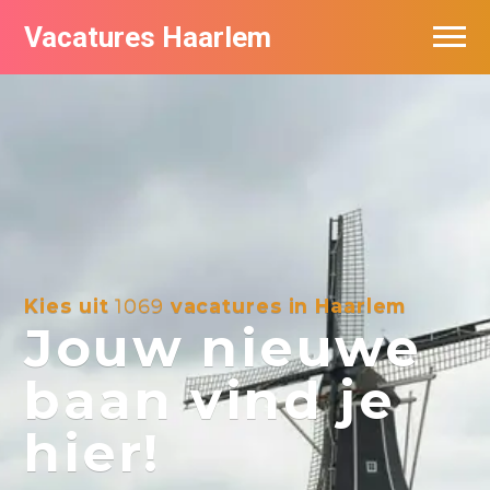
Vacatures Haarlem
Vacatures per bedrijf in Haarlem
De populairste vacatures in Haarlem
Kies uit
1069
vacatures in Haarlem
Jouw nieuwe
baan vind je
hier!