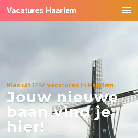
Vacatures Haarlem
Vacatures per bedrijf in Haarlem
De populairste vacatures in Haarlem
Kies uit
1286
vacatures in Haarlem
Jouw nieuwe
baan vind je
hier!