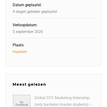
o
n
p
Datum geplaatst:
k
4 dagen geleden geplaatst
Verloopdatum:
5 september 2026
Plaats:
Haarlem
Meest gelezen
Global OTC Marketing Internship,
(only bachelor/master students) –