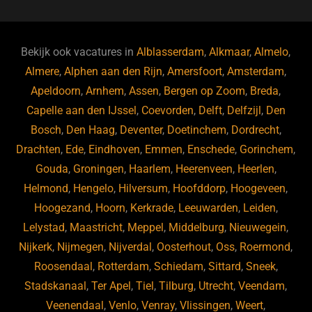
o
n
o
s
p
o
n
p
Bekijk ook vacatures in
Alblasserdam
,
Alkmaar
,
Almelo
,
k
Almere
,
Alphen aan den Rijn
,
Amersfoort
,
Amsterdam
,
Apeldoorn
,
Arnhem
,
Assen
,
Bergen op Zoom
,
Breda
,
Capelle aan den IJssel
,
Coevorden
,
Delft
,
Delfzijl
,
Den
Bosch
,
Den Haag
,
Deventer
,
Doetinchem
,
Dordrecht
,
Drachten
,
Ede
,
Eindhoven
,
Emmen
,
Enschede
,
Gorinchem
,
Gouda
,
Groningen
,
Haarlem
,
Heerenveen
,
Heerlen
,
Helmond
,
Hengelo
,
Hilversum
,
Hoofddorp
,
Hoogeveen
,
Hoogezand
,
Hoorn
,
Kerkrade
,
Leeuwarden
,
Leiden
,
Lelystad
,
Maastricht
,
Meppel
,
Middelburg
,
Nieuwegein
,
Nijkerk
,
Nijmegen
,
Nijverdal
,
Oosterhout
,
Oss
,
Roermond
,
Roosendaal
,
Rotterdam
,
Schiedam
,
Sittard
,
Sneek
,
Stadskanaal
,
Ter Apel
,
Tiel
,
Tilburg
,
Utrecht
,
Veendam
,
Veenendaal
,
Venlo
,
Venray
,
Vlissingen
,
Weert
,