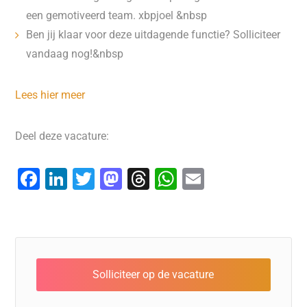
een gemotiveerd team. xbpjoel &nbsp
Ben jij klaar voor deze uitdagende functie? Solliciteer
vandaag nog!&nbsp
Lees hier meer
Deel deze vacature:
F
Li
T
M
T
W
E
a
n
wi
a
hr
h
m
c
k
tt
st
e
at
ai
e
e
er
o
a
s
l
b
dI
d
d
A
o
n
o
s
p