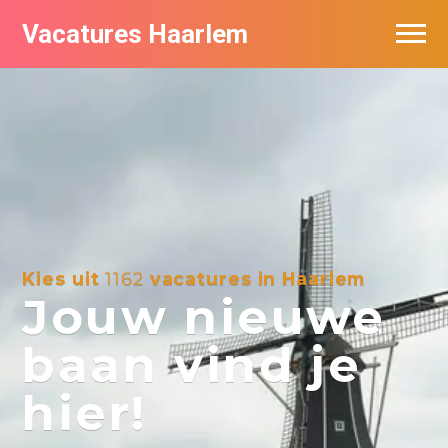
Vacatures Haarlem
Vacatures per bedrijf in Haarlem
De populairste vacatures in Haarlem
Kies uit
1162
vacatures in Haarlem
Jouw nieuwe
baan vind je
hier!