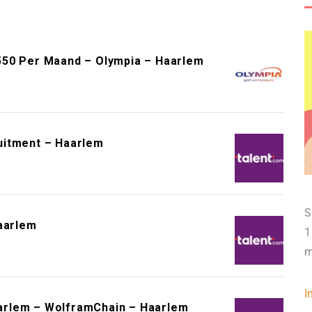
550 Per Maand – Olympia – Haarlem
uitment – Haarlem
S
aarlem
1
m
I
arlem – WolframChain – Haarlem