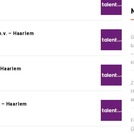
.v. – Haarlem
G
b
–
6
 Haarlem
Z
H
6
 – Haarlem
F
(