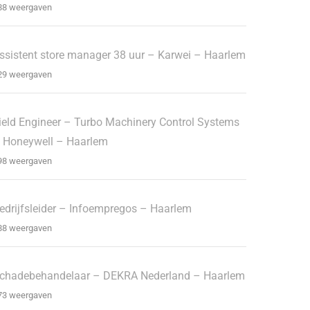
88 weergaven
ssistent store manager 38 uur – Karwei – Haarlem
29 weergaven
ield Engineer – Turbo Machinery Control Systems
 Honeywell – Haarlem
98 weergaven
edrijfsleider – Infoempregos – Haarlem
88 weergaven
chadebehandelaar – DEKRA Nederland – Haarlem
73 weergaven