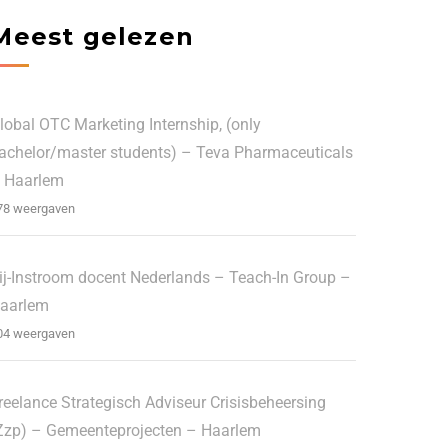
Meest gelezen
lobal OTC Marketing Internship, (only
achelor/master students) – Teva Pharmaceuticals
 Haarlem
78 weergaven
ij-Instroom docent Nederlands – Teach-In Group –
aarlem
04 weergaven
reelance Strategisch Adviseur Crisisbeheersing
Zzp) – Gemeenteprojecten – Haarlem