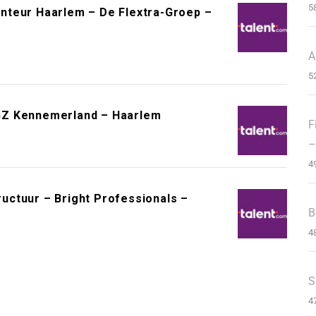
5
nteur Haarlem – De Flextra-Groep –
A
5
GZ Kennemerland – Haarlem
F
–
4
ctuur – Bright Professionals –
B
4
S
4