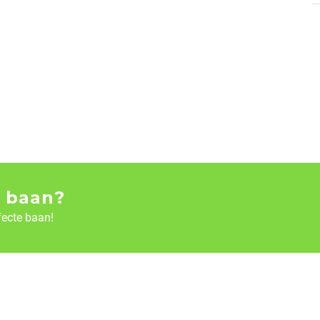
 baan?
fecte baan!