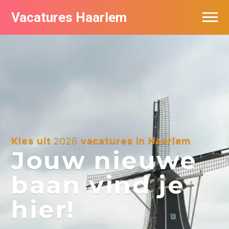
Vacatures Haarlem
Vacatures per bedrijf in Haarlem
De populairste vacatures in Haarlem
Kies uit
2026
vacatures in Haarlem
Jouw nieuwe
baan vind je
hier!