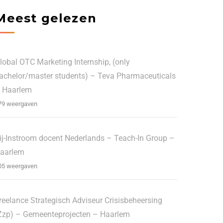
Meest gelezen
lobal OTC Marketing Internship, (only
achelor/master students) – Teva Pharmaceuticals
 Haarlem
79 weergaven
ij-Instroom docent Nederlands – Teach-In Group –
aarlem
05 weergaven
reelance Strategisch Adviseur Crisisbeheersing
Zzp) – Gemeenteprojecten – Haarlem