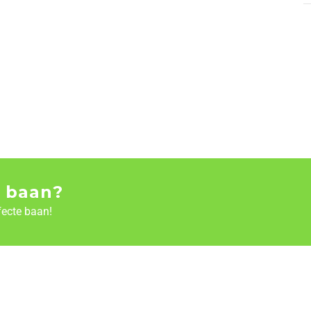
 baan?
fecte baan!