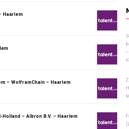
 – Haarlem
G
b
rlem
–
6
Z
lem – WolframChain – Haarlem
H
6
F
Holland – Albron B.V. – Haarlem
(