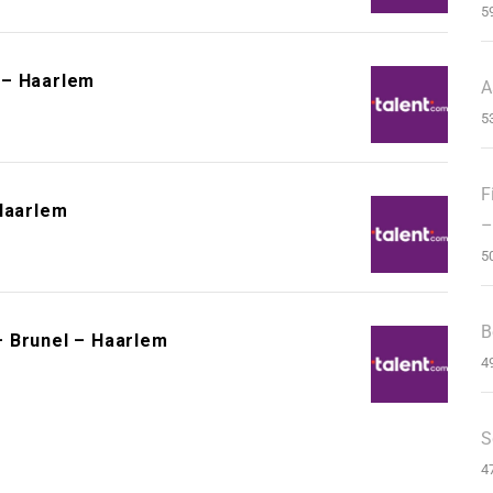
5
 – Haarlem
A
5
F
 Haarlem
–
5
B
– Brunel – Haarlem
4
S
4