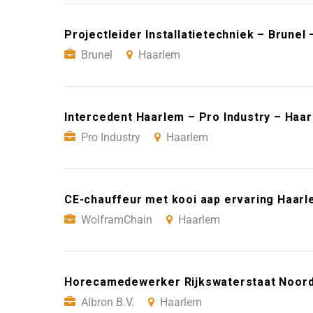
Projectleider Installatietechniek – Brunel
Brunel
Haarlem
Intercedent Haarlem – Pro Industry – Haa
Pro Industry
Haarlem
CE-chauffeur met kooi aap ervaring Haar
WolframChain
Haarlem
Horecamedewerker Rijkswaterstaat Noord-
Albron B.V.
Haarlem