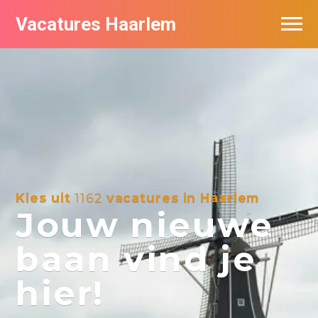
Vacatures Haarlem
Vacatures per bedrijf in Haarlem
De populairste vacatures in Haarlem
Kies uit
1162
vacatures in Haarlem
Jouw nieuwe
baan vind je
hier!