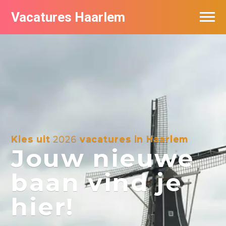
Vacatures Haarlem
Vacatures per bedrijf in Haarlem
De populairste vacatures in Haarlem
Kies uit
2026
vacatures in Haarlem
Jouw nieuwe
baan vind je
hier!