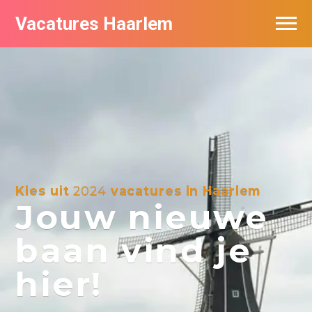
Vacatures Haarlem
Vacatures per bedrijf in Haarlem
De populairste vacatures in Haarlem
Kies uit
2024
vacatures in Haarlem
Jouw nieuwe
baan vind je
hier!