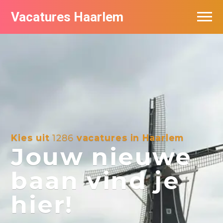
Vacatures Haarlem
Vacatures per bedrijf in Haarlem
De populairste vacatures in Haarlem
Kies uit
1286
vacatures in Haarlem
Jouw nieuwe
baan vind je
hier!