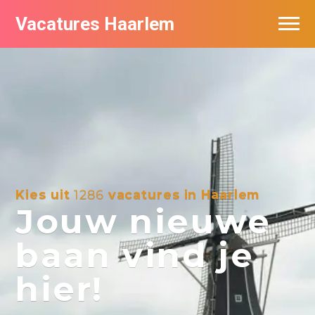
Vacatures Haarlem
Vacatures per bedrijf in Haarlem
De populairste vacatures in Haarlem
Kies uit
1286
vacatures in Haarlem
Jouw nieuwe
baan vind je
hier!