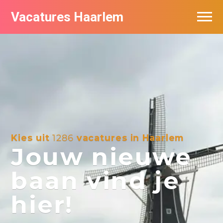
Vacatures Haarlem
Vacatures per bedrijf in Haarlem
De populairste vacatures in Haarlem
Kies uit
1286
vacatures in Haarlem
Jouw nieuwe
baan vind je
hier!